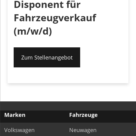
Marken
Fahrzeuge
Volkswagen
Neuwagen
Volkswagen
Vorführ-, Jahres- &
Nutzfahrzeuge
Gebrauchtwagen
Audi
E-Mobilität
Finanz- & Verkaufs­-
dienstleistungen
Schnellzugriff
Öffnungszeiten