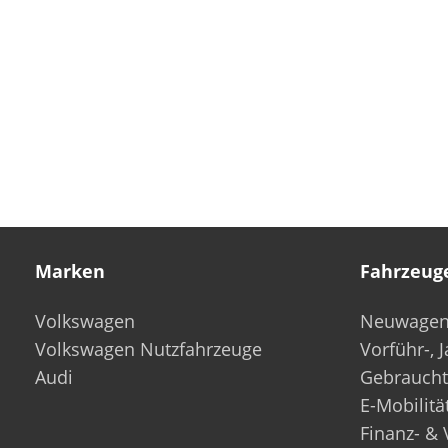
Marken
Fahrzeug
Volkswagen
Neuwage
Volkswagen Nutzfahrzeuge
Vorführ-, 
Audi
Gebrauch
E-Mobilitä
Finanz- & 