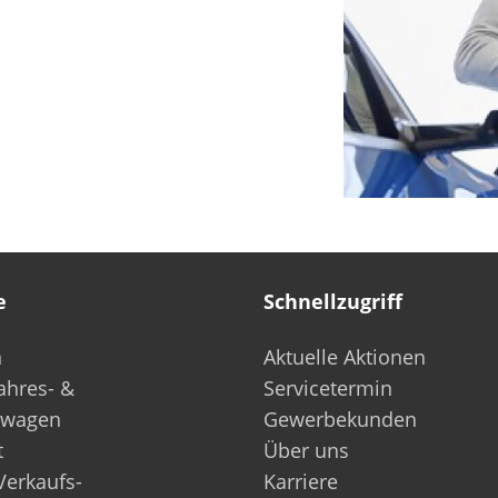
Finanz- & Verkaufs­
Mietwagen
dienstleistungen
24h – Notdienst
e
Schnellzugriff
n
Aktuelle Aktionen
Jahres- &
Servicetermin
twagen
Gewerbekunden
t
Über uns
Verkaufs­-
Karriere