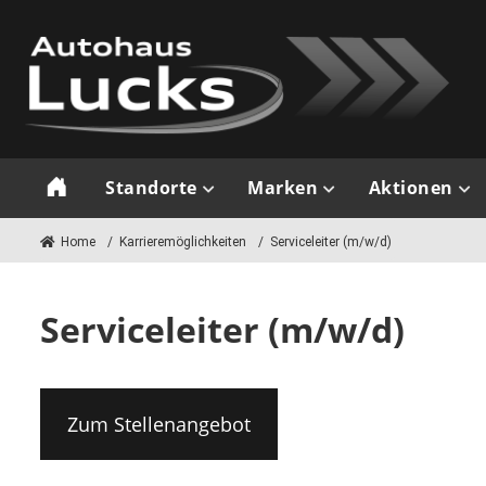
Standorte
Marken
Aktionen
Artern
Volkswagen
Alle Aktionen
Home
/
Karrieremöglichkeiten
/
Serviceleiter (m/w/d)
Sangerhausen
Volkswagen
Verkauf
Nutzfahrzeuge
Serviceleiter (m/w/d)
Service
Audi
Zum Stellenangebot