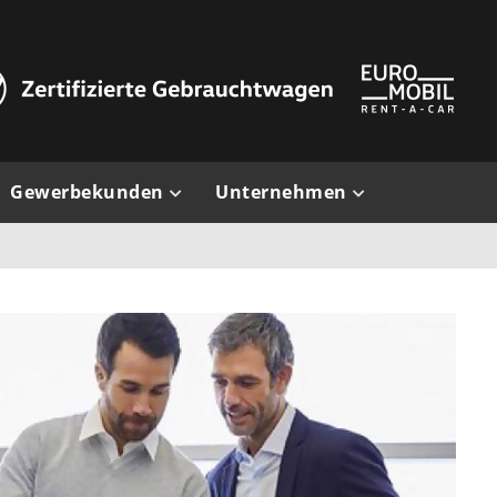
Gewerbekunden
Unternehmen
Pkw
Firmenportrait
Nutzfahrzeuge
Karriere
Großkunden
Kontakt
ktion
Impressum
ung
Datenschutz