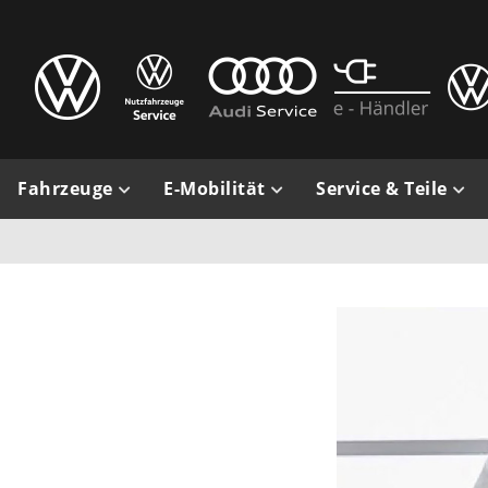
Fahrzeuge
E-Mobilität
Service & Teile
Neu-, Vorführ-, Jahres- &
Modelle
Serviceleistungen
Gebrauchtwagen
Servicetermin
Zertifizierte
Gebrauchtwagen
Teile & Zubehör
Probefahrt
Wartung und Inspe
Inzahlungnahme
Garantieverlänger