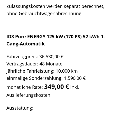
Lackierung: Costa Azul Metallic Schwarz
4 Leichtmetallräder “Wellington” 7,5 J x 19 in
Schwarz, Oberfläche glanzgedreht
App-Connect Wireless für Apple CarPlay und
Android Auto
Sprachassistent IDA
LED-Rückleuchten
LED-Scheinwerfer
“Tarvel Assist”
“Lane Assist”
“Emergency Assist”
Vordersitze beheizbar
Seitenscheiben hinten und Heckscheibe
abgedunkelt
Climatronic