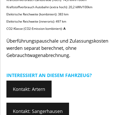
Volkswagen
Vorführ-, Jahres- &
Nutzfahrzeuge
Gebrauchtwagen
Audi
E-Mobilität
Finanz- & Verkaufs­-
dienstleistungen
Schnellzugriff
Öffnungszeiten
Aktuelle Aktionen
Artern
Servicetermin
Montag – Freitag 7.00 –
Gewerbekunden
17.00 Uhr
Über uns
Samstag 8.00 – 12.00
Karriere
Uhr
Sangerhausen
Montag – Donnerstag