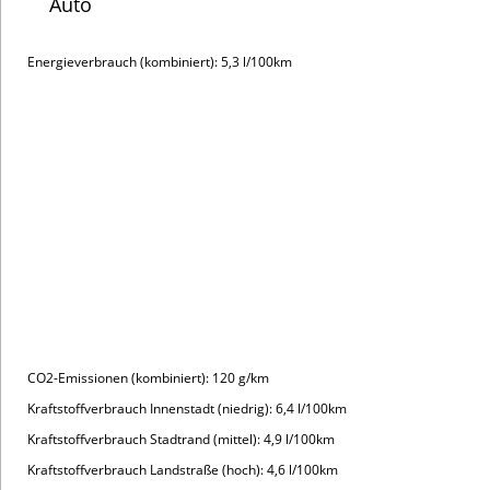
Auto
Energieverbrauch (kombiniert): 5,3 l/100km
CO2-Emissionen (kombiniert): 120 g/km
Kraftstoffverbrauch Innenstadt (niedrig): 6,4 l/100km
Kraftstoffverbrauch Stadtrand (mittel): 4,9 l/100km
Kraftstoffverbrauch Landstraße (hoch): 4,6 l/100km
Kraftstoffverbrauch Autobahn (extra hoch): 5,7 l/100km
CO2-Klasse (CO2-Emission kombiniert): D
Zulassungskosten werden separat berechnet,
ohne Gebrauchtwagenabrechnung.
Taigo ENERGY 1,0 l TSI OPF 70 kW (95 PS) 5-