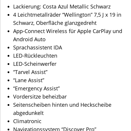
Navigationssystem “Discover Pro”
Rückfahrkamera “Rear View”
Energieverbrauch (kombiniert): 15,5 kWh/100km
CO2-Emissionen (kombiniert): 0 g/km
Kraftstoffverbrauch Innenstadt (niedrig): 11,5 kWh/100km
Kraftstoffverbrauch Stadtrand (mittel): 12,1 kWh/100km
Kraftstoffverbrauch Landstraße (hoch): 14,0 kWh/100km
Kraftstoffverbrauch Autobahn (extra hoch): 20,2 kWh/100km
Elektrische Reichweite (kombiniert): 383 km
Elektrische Reichweite (innerorts): 497 km
CO2-Klasse (CO2-Emission kombiniert):
A
Überführungspauschale und Zulassungskosten
werden separat berechnet, ohne