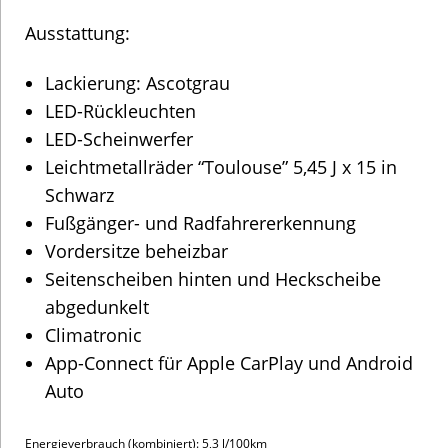
Fußgänger- und Radfahrererkennung
Vordersitze beheizbar
Seitenscheiben hinten und Heckscheibe
abgedunkelt
Climatronic
App-Connect für Apple CarPlay und Android
Auto
Energieverbrauch (kombiniert): 5,3 l/100km
CO2-Emissionen (kombiniert): 121 g/km
Kraftstoffverbrauch Innenstadt (niedrig): 6,6 l/100km
Kraftstoffverbrauch Stadtrand (mittel): 5,0 l/100km
Kraftstoffverbrauch Landstraße (hoch): 4,6 l/100km
Kraftstoffverbrauch Autobahn (extra hoch): 5,7 l/100km