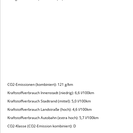
CO2-Klasse (CO2-Emission kombiniert): D
Zulassungskosten werden separat berechnet,
ohne Gebrauchtwagenabrechnung.
ID3 Pure ENERGY 125 kW (170 PS) 52 kWh 1-
Gang-Automatik
Fahrzeugpreis: 36.530,00 €
Vertragsdauer: 48 Monate
jährliche Fahrleistung: 10.000 km
einmalige Sonderzahlung: 1.590,00 €
349,00 €
monatliche Rate:
inkl.
Auslieferungskosten
Ausstattung: