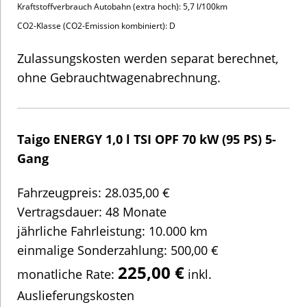
Gang
Fahrzeugpreis: 28.035,00 €
Vertragsdauer: 48 Monate
jährliche Fahrleistung: 10.000 km
einmalige Sonderzahlung: 500,00 €
225,00 €
monatliche Rate:
inkl.
Auslieferungskosten
Ausstattung:
Lackierung: Ascotgrau
LED-Rückleuchten
LED-Scheinwerfer
Leichtmetallräder “Toulouse” 5,45 J x 15 in
Schwarz